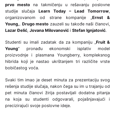
prvo mesto
na takmičenju u rešavanju poslovne
studije slučaja
Learn Today – Lead Tomorrow
,
organizovanom od strane kompanije „
Ernst &
Young
„.
Drugo mesto
zauzeli su takođe naši članovi,
Lazar Đelić
,
Jovana Milovanović
i
Stefan Ignjatović
.
Studenti su imali zadatak da za kompaniju „
Fruit &
Young
“ pronađu ekonomski isplativ model
proizvodnje i plasmana Youngberry, kompleksnog
hibrida koji je nastao ukrštanjem tri različite vrste
bobičastog voća.
Svaki tim imao je deset minuta za prezentaciju svog
rešenja studije slučaja, nakon čega su im u trajanju od
pet minuta članovi žirija postavljali dodatna pitanja
na koja su studenti odgovarali, pojašnjavajući i
precizirajući svoje poslovne ideje.