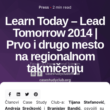
Press
2 min read
Learn Today – Lead
Tomorrow 2014 |
Prvo i drugo mesto
na regionalnom
takmičenju
Članovi Case Study Club-a:
Tijana Stefanović
,
Andreja Srećković
i
Branislav Bandić
, osvojili su