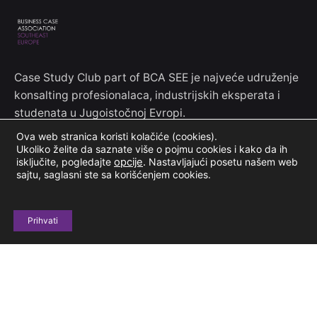
Case Study Club part of BCA SEE je najveće udruženje
konsalting profesionalaca, industrijskih eksperata i
studenata u Jugoistočnoj Evropi.
Ova web stranica koristi kolačiće (cookies).
Ukoliko želite da saznate više o pojmu cookies i kako da ih
Kontakt informacije
isključite, pogledajte
opcije
.
Nastavljajući posetu našem web
sajtu, saglasni ste sa korišćenjem cookies.
Jove Ilića 154
11000 Beograd, Srbija
Prihvati
+381 69 604 678
casestudyclubinfo@gmail.com
Budimo u kontaktu