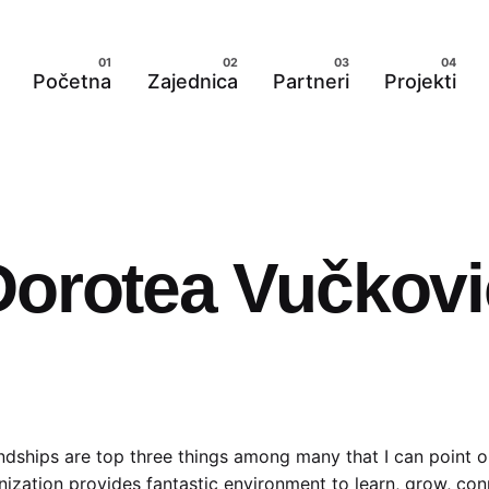
Početna
Zajednica
Partneri
Projekti
Dorotea Vučkovi
dships are top three things among many that I can point o
anization provides fantastic environment to learn, grow, co