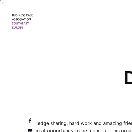
Skip
to
content
Knowledge sharing, hard work and amazing frien
had great opportunity to be a part of. This org