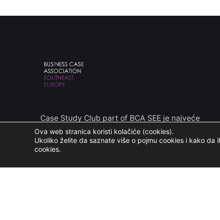
Case Study Club part of BCA SEE je najveće
udruženje konsalting profesionalaca, industrijskih
Ova web stranica koristi kolačiće (cookies).
Ukoliko želite da saznate više o pojmu cookies i kako da ih
eksperata i studenata u Jugoistočnoj Evropi.
cookies.