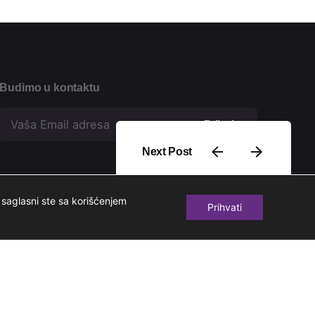
Budimo u kontaktu
Prijavi se
Next Post
Anđela Babić
saglasni ste sa korišćenjem
Prihvati