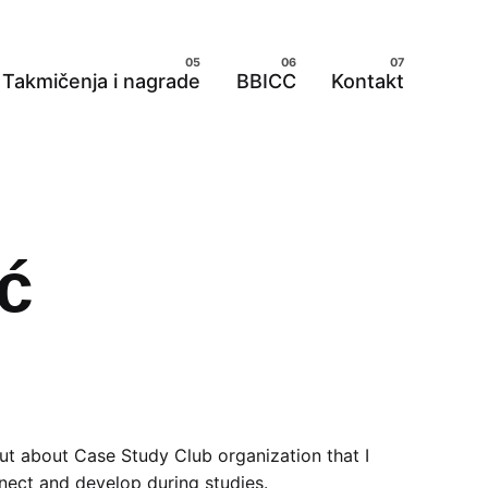
Takmičenja i nagrade
BBICC
Kontakt
ć
ut about Case Study Club organization that I
nnect and develop during studies.