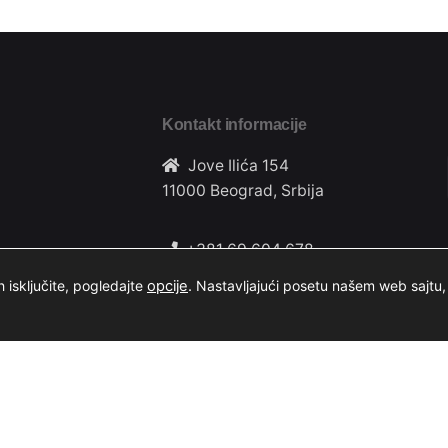
Kontakt informacije
Jove Ilića 154
11000 Beograd, Srbija
+381 69 604 678
 isključite, pogledajte
opcije
.
Nastavljajući posetu našem web sajtu, 
casestudyclubinfo@gmail.com