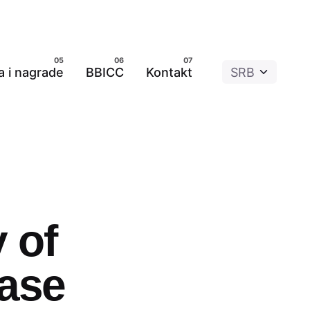
a i nagrade
BBICC
Kontakt
 of
ase