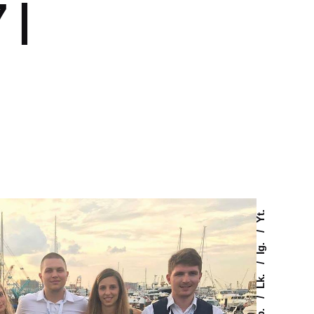
 |
Yt.
Ig.
Lk.