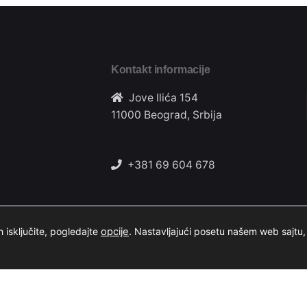
Kontakt informacije
Jove Ilića 154
11000 Beograd, Srbija
+381 69 604 678
casestudyclubinfo@gmail.com
 isključite, pogledajte
opcije
.
Nastavljajući posetu našem web sajtu, 