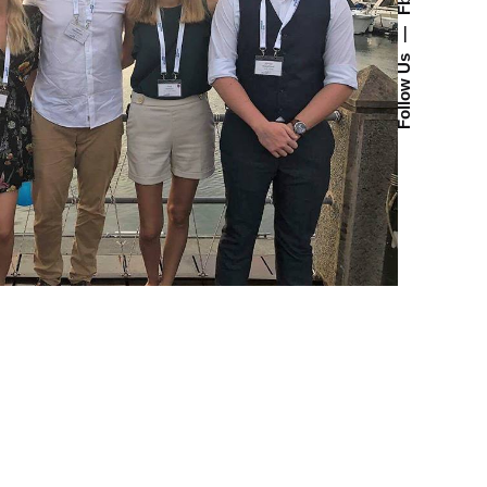
Fb.
—
Follow Us