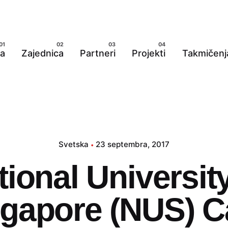
a
Zajednica
Partneri
Projekti
Takmičenj
Svetska
23 septembra, 2017
tional University
ngapore (NUS) C