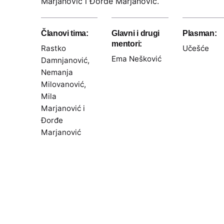
Marjanović i Đorđe Marjanović.
Članovi tima:
Glavni i drugi
Plasman:
mentori:
Rastko
Učešće
Ema Nešković
Damnjanović,
Nemanja
Milovanović,
Mila
Marjanović i
Đorđe
Marjanović