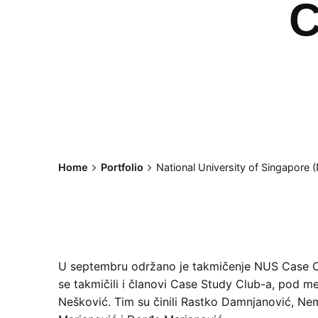
C
Home
Portfolio
National University of Singapore
U septembru održano je takmičenje NUS Case 
se takmičili i članovi Case Study Club-a, pod 
Nešković. Tim su činili Rastko Damnjanović, Ne