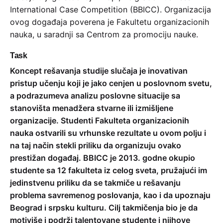
International Case Competition (BBICC). Organizacija
ovog događaja poverena je Fakultetu organizacionih
nauka, u saradnji sa Centrom za promociju nauke.
Task
Koncept rešavanja studije slučaja je inovativan
pristup učenju koji je jako cenjen u poslovnom svetu,
a podrazumeva analizu poslovne situacije sa
stanovišta menadžera stvarne ili izmišljene
organizacije. Studenti Fakulteta organizacionih
nauka ostvarili su vrhunske rezultate u ovom polju i
na taj način stekli priliku da organizuju ovako
prestižan događaj. BBICC je 2013. godne okupio
studente sa 12 fakulteta iz celog sveta, pružajući im
jedinstvenu priliku da se takmiče u rešavanju
problema savremenog poslovanja, kao i da upoznaju
Beograd i srpsku kulturu. Cilj takmičenja bio je da
motiviše i podrži talentovane studente i njihove