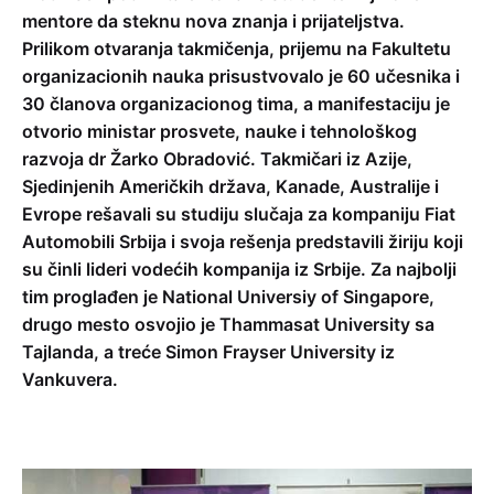
mentore da steknu nova znanja i prijateljstva.
Prilikom otvaranja takmičenja, prijemu na Fakultetu
organizacionih nauka prisustvovalo je 60 učesnika i
30 članova organizacionog tima, a manifestaciju je
otvorio ministar prosvete, nauke i tehnološkog
razvoja dr Žarko Obradović. Takmičari iz Azije,
Sjedinjenih Američkih država, Kanade, Australije i
Evrope rešavali su studiju slučaja za kompaniju Fiat
Automobili Srbija i svoja rešenja predstavili žiriju koji
su činli lideri vodećih kompanija iz Srbije. Za najbolji
tim proglađen je National Universiy of Singapore,
drugo mesto osvojio je Thammasat University sa
Tajlanda, a treće Simon Frayser University iz
Vankuvera.