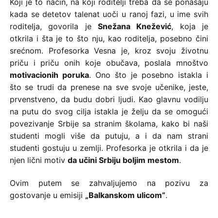
Koji je to način, na koji roditelji treba da se ponašaju
kada se detetov talenat uoči u ranoj fazi, u ime svih
roditelja, govorila je
Snežana Knežević
, koja je
otkrila i šta je to što nju, kao roditelja, posebno čini
srećnom. Profesorka Vesna je, kroz svoju životnu
priču i priču onih koje obučava, poslala mnoštvo
motivacionih poruka
. Ono što je posebno istakla i
što se trudi da prenese na sve svoje učenike, jeste,
prvenstveno, da budu dobri ljudi. Kao glavnu vodilju
na putu do svog cilja istakla je želju da se omogući
povezivanje Srbije sa stranim školama, kako bi naši
studenti mogli više da putuju, a i da nam strani
studenti gostuju u zemlji. Profesorka je otkrila i da je
njen lični motiv
da učini Srbiju boljim mestom
.
Ovim putem se zahvaljujemo na pozivu za
gostovanje u emisiji
„Balkanskom ulicom”
.