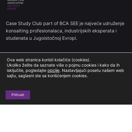
Case Study Club part of BCA SEE je najveće udruženje
konsalting profesionalaca, industrijskih eksperata i
studenata u Jugoistočnoj Evropi.
Kontakt informacije
Ova web stranica koristi kolačiće (cookies).
Ukoliko želite da saznate više o pojmu cookies i kako da ih
Jove Ilića 154
isključite, pogledajte
opcije
.
Nastavljajući posetu našem web
sajtu, saglasni ste sa korišćenjem cookies.
11000 Beograd, Srbija
+381 69 604 678
Prihvati
casestudyclubinfo@gmail.com
Budimo u kontaktu