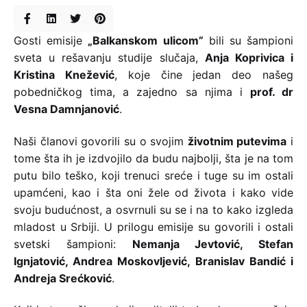
Gosti emisije
„Balkanskom ulicom”
bili su šampioni
sveta u rešavanju studije slučaja,
Anja Koprivica i
Kristina Knežević
, koje čine jedan deo našeg
pobedničkog tima, a zajedno sa njima i
prof. dr
Vesna Damnjanović
.
Naši članovi govorili su o svojim
životnim putevima
i
tome šta ih je izdvojilo da budu najbolji, šta je na tom
putu bilo teško, koji trenuci sreće i tuge su im ostali
upamćeni, kao i šta oni žele od života i kako vide
svoju budućnost, a osvrnuli su se i na to kako izgleda
mladost u Srbiji. U prilogu emisije su govorili i ostali
svetski šampioni:
Nemanja Jevtović, Stefan
Ignjatović, Andrea Moskovljević, Branislav Bandić i
Andreja Srećković
.