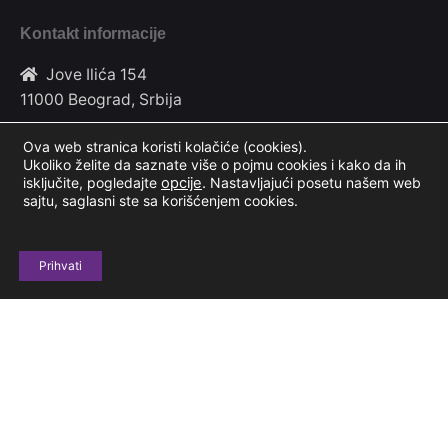
Kontakt informacije
Jove Ilića 154
11000 Beograd, Srbija
+381 69 604 678
Ova web stranica koristi kolačiće (cookies).
Ukoliko želite da saznate više o pojmu cookies i kako da ih
isključite, pogledajte
opcije
.
Nastavljajući posetu našem web
casestudyclubinfo@gmail.com
sajtu, saglasni ste sa korišćenjem cookies.
Budimo u kontaktu
Prihvati
Prijavi se
Copyright © Made with
by CodeIT 2023